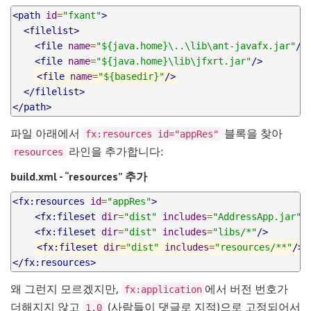
<path
id
=
"fxant"
>
<filelist>
<file
name
=
"${java.home}\..\lib\ant-javafx.jar"
/>
<file
name
=
"${java.home}\lib\jfxrt.jar"
/>
<file
name
=
"${basedir}"
/>
</filelist>
</path>
fx:resources id="appRes"
파일 아래에서
블록을 찾아
resources
라인을 추가합니다:
build.xml - “resources” 추가
<fx:resources
id
=
"appRes"
>
<fx:fileset
dir
=
"dist"
includes
=
"AddressApp.jar"
/
<fx:fileset
dir
=
"dist"
includes
=
"libs/*"
/>
<fx:fileset
dir
=
"dist"
includes
=
"resources/**"
/>
</fx:resources>
fx:application
왜 그런지 모르겠지만,
에서 버전 번호가
1.0
더해지지 않고
(사람들이 댓글로 지적)으로 고정되어서