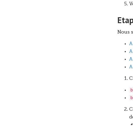
V
Etap
Nous s
A
A
A
A
C
b
b
C
d