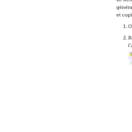
Le fic
généra
et copi
O
R
l