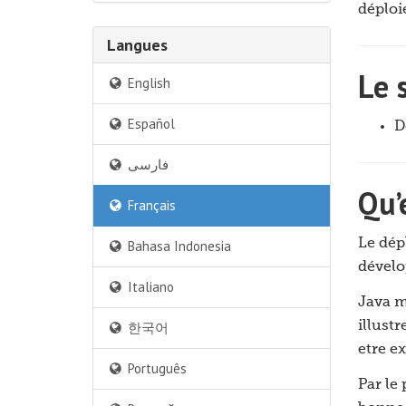
déploi
Langues
Le 
English
Español
D
فارسی
Qu’
Français
Le dépl
Bahasa Indonesia
dévelo
Italiano
Java m
한국어
illustr
etre e
Português
Par le 