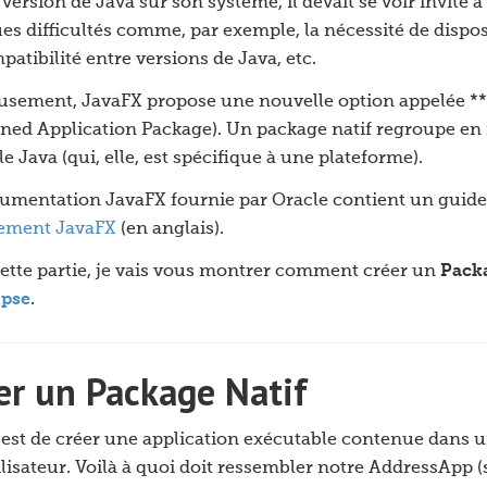
version de Java sur son système, il devait se voir invité à
es difficultés comme, par exemple, la nécessité de dispo
patibilité entre versions de Java, etc.
sement, JavaFX propose une nouvelle option appelée **Pa
ned Application Package). Un package natif regroupe en f
le Java (qui, elle, est spécifique à une plateforme).
umentation JavaFX fournie par Oracle contient un guide
ement JavaFX
(en anglais).
ette partie, je vais vous montrer comment créer un
Packa
ipse
.
er un Package Natif
 est de créer une application exécutable contenue dans un
tilisateur. Voilà à quoi doit ressembler notre AddressApp