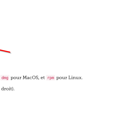
dmg
rpm
,
pour MacOS, et
pour Linux.
 droit).