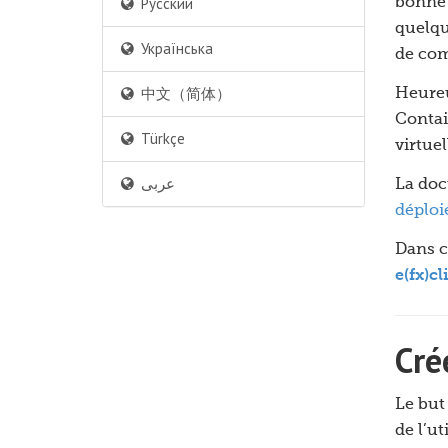
Русский
bonne 
quelqu
Українська
de com
中文（简体）
Heureu
Contai
Türkçe
virtuel
عربى
La doc
déploi
Dans c
e(fx)cl
Cré
Le but
de l’u