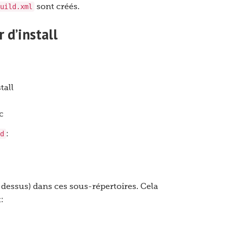
uild.xml
sont créés.
 d’install
tall
c
d
:
dessus) dans ces sous-répertoires. Cela
: