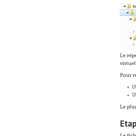
Le rép
virtuel
Pour re
U
U
Le plu
Etap