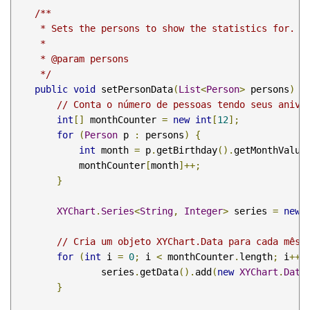
/**

     * Sets the persons to show the statistics for.

     * 

     * @param persons

     */
public
void
 setPersonData
(
List
<
Person
>
 persons
)
{
// Conta o número de pessoas tendo seus anive
int
[]
 monthCounter 
=
new
int
[
12
];
for
(
Person
 p 
:
 persons
)
{
int
 month 
=
 p
.
getBirthday
().
getMonthValue
            monthCounter
[
month
]++;
}
XYChart
.
Series
<
String
,
Integer
>
 series 
=
new
// Cria um objeto XYChart.Data para cada mês.
for
(
int
 i 
=
0
;
 i 
<
 monthCounter
.
length
;
 i
++)
        	series
.
getData
().
add
(
new
XYChart
.
Data
}