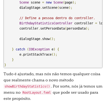
Scene
 scene 
=
new
Scene
(
page
);
        dialogStage
.
setScene
(
scene
);
// Define a pessoa dentro do controller.
BirthdayStatisticsController
 controller 
=
 loa
        controller
.
setPersonData
(
personData
);
        dialogStage
.
show
();
}
catch
(
IOException
 e
)
{
        e
.
printStackTrace
();
}
}
Tudo é ajustado, mas nós não temos qualquer coisa
que realmente chama o novo método
showBirthdayStatistics()
. Por sorte, nós já temos um
RootLayout.fxml
menu no
que pode ser usado para
este propósito.