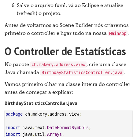
Salve o arquivo fxml, vá ao Eclipse e atualize
(refresh) o projeto.
Antes de voltarmos ao Scene Builder nós criaremos
MainApp
primeiro o controller e ligar tudo na nossa
.
O Controller de Estatísticas
ch.makery.address.view
No pacote
, crie uma classe
BirthdayStatisticsController.java
Java chamada
.
Vamos primeiro olhar na classe inteira do controller
antes de começar a explicar:
BirthdayStatisticsController.java
package
 ch
.
makery
.
address
.
view
;
import
 java
.
text
.
DateFormatSymbols
;
import
 java
.
util
.
Arrays
;