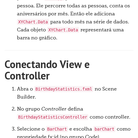
pessoa. Ele percorre todas as pessoas, conta os
aniversários por mês. Então ele adiciona
XYChart.Data
para todo mês na série de dados.
XYChart.Data
Cada objeto
representará uma
barra no gráfico.
Conectando View e
Controller
BirthdayStatistics.fxml
Abra o
no Scene
Builder.
No grupo
Controller
defina
BirthdayStatisticsController
como controller.
BarChart
barChart
Selecione o
e escolha
como
propriedade fx:id (no grupo
Code
).