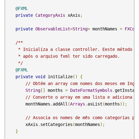
@FXML
private
CategoryAxis
 xAxis
;
private
ObservableList
<
String
>
 monthNames 
=
FXCol
/**

     * Inicializa a classe controller. Eeste método é 
     * após o arquivo fxml ter sido carregado.

     */
@FXML
private
void
 initialize
()
{
// Obtém an array com nomes dos meses em Ingl
String
[]
 months 
=
DateFormatSymbols
.
getInstan
// Converte o array em uma lista e adiciona e
        monthNames
.
addAll
(
Arrays
.
asList
(
months
));
// Associa os nomes de mês como categorias pa
        xAxis
.
setCategories
(
monthNames
);
}