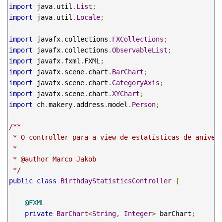
import
 java
.
util
.
List
;
import
 java
.
util
.
Locale
;
import
 javafx
.
collections
.
FXCollections
;
import
 javafx
.
collections
.
ObservableList
;
import
 javafx
.
fxml
.
FXML
;
import
 javafx
.
scene
.
chart
.
BarChart
;
import
 javafx
.
scene
.
chart
.
CategoryAxis
;
import
 javafx
.
scene
.
chart
.
XYChart
;
import
 ch
.
makery
.
address
.
model
.
Person
;
/**

 * O controller para a view de estatísticas de anivers
 * 

 * @author Marco Jakob

 */
public
class
BirthdayStatisticsController
{
@FXML
private
BarChart
<
String
,
Integer
>
 barChart
;