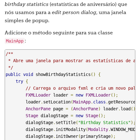
birthday statistics
(estatísticas de aniversário) que
nós usamos para a
edit person dialog
, uma janela
simples de popup.
Adicione o método seguinte para sua classe
MainApp
:
/**

 * Abre uma janela para mostrar as estatísticas de ani
 */
public
void
 showBirthdayStatistics
()
{
try
{
// Carrega o arquivo fxml e cria um novo palc
FXMLLoader
 loader 
=
new
FXMLLoader
();
        loader
.
setLocation
(
MainApp
.
class
.
getResource
(
AnchorPane
 page 
=
(
AnchorPane
)
 loader
.
load
();
Stage
 dialogStage 
=
new
Stage
();
        dialogStage
.
setTitle
(
"Birthday Statistics"
);
        dialogStage
.
initModality
(
Modality
.
WINDOW_MODA
        dialogStage
.
initOwner
(
primaryStage
);