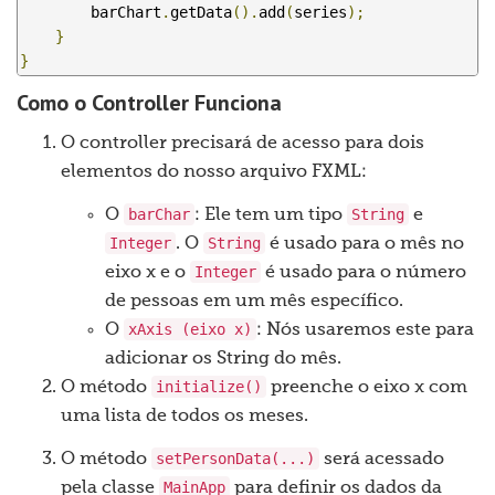
        barChart
.
getData
().
add
(
series
);
}
}
Como o Controller Funciona
O controller precisará de acesso para dois
elementos do nosso arquivo FXML:
barChar
String
O
: Ele tem um tipo
e
Integer
String
. O
é usado para o mês no
Integer
eixo x e o
é usado para o número
de pessoas em um mês específico.
xAxis (eixo x)
O
: Nós usaremos este para
adicionar os String do mês.
initialize()
O método
preenche o eixo x com
uma lista de todos os meses.
setPersonData(...)
O método
será acessado
MainApp
pela classe
para definir os dados da