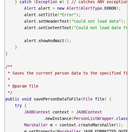
}
catch
(
Exception
 e
)
{
// catches ANY exception
Alert
 alert 
=
new
Alert
(
AlertType
.
ERROR
);
        alert
.
setTitle
(
"Error"
);
        alert
.
setHeaderText
(
"Could not load data"
);
        alert
.
setContentText
(
"Could not load data fro
        alert
.
showAndWait
();
}
}
/**

 * Saves the current person data to the specified file
 * 

 * @param file

 */
public
void
 savePersonDataToFile
(
File
 file
)
{
try
{
JAXBContext
 context 
=
JAXBContext
.
newInstance
(
PersonListWrapper
.
class
)
Marshaller
 m 
=
 context
.
createMarshaller
();
        m
.
setProperty
(
Marshaller
.
JAXB_FORMATTED_OUTPU