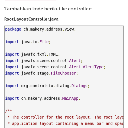
Tambahkan kode berikut ke controller:
RootLayoutController.java
package
 ch
.
makery
.
address
.
view
;
import
 java
.
io
.
File
;
import
 javafx
.
fxml
.
FXML
;
import
 javafx
.
scene
.
control
.
Alert
;
import
 javafx
.
scene
.
control
.
Alert
.
AlertType
;
import
 javafx
.
stage
.
FileChooser
;
import
 org
.
controlsfx
.
dialog
.
Dialogs
;
import
 ch
.
makery
.
address
.
MainApp
;
/**

 * The controller for the root layout. The root layout
 * application layout containing a menu bar and space 