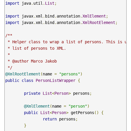
import
 java
.
util
.
List
;
import
 javax
.
xml
.
bind
.
annotation
.
XmlElement
;
import
 javax
.
xml
.
bind
.
annotation
.
XmlRootElement
;
/**

 * Helper class to wrap a list of persons. This is use
 * list of persons to XML.

 * 

 * @author Marco Jakob

 */
@XmlRootElement
(
name 
=
"persons"
)
public
class
PersonListWrapper
{
private
List
<
Person
>
 persons
;
@XmlElement
(
name 
=
"person"
)
public
List
<
Person
>
 getPersons
()
{
return
 persons
;
}