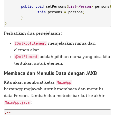
public
void
 setPersons
(
List
<
Person
>
 persons
)
this
.
persons 
=
 persons
;
}
}
Perhatikan dua penejelasan :
@XmlRootElement
menjelaskan nama dari
elemen akar.
@XmlElement
adalah pilihan nama yang bisa kita
tentukan untuk elemen.
Membaca dan Menulis Data dengan JAXB
MainApp
Kita akan membuat kelas
bertanggungjawab untuk membaca dan menulis
data Person. Tambah dua metode barikut ke akhir
MainApp.java
:
/**
