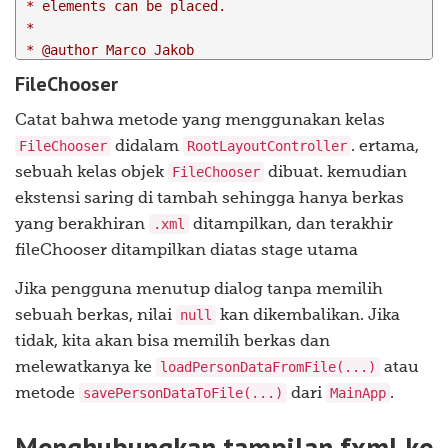
 * elements can be placed.

 * 

 * @author Marco Jakob

 */
FileChooser
public
class
RootLayoutController
{
Catat bahwa metode yang menggunakan kelas
// Reference to the main application
FileChooser
RootLayoutController
didalam
. ertama,
private
MainApp
 mainApp
;
FileChooser
sebuah kelas objek
dibuat. kemudian
ekstensi saring di tambah sehingga hanya berkas
/**

.xml
yang berakhiran
ditampilkan, dan terakhir
     * Is called by the main application to give a ref
     * 

fileChooser ditampilkan diatas stage utama
     * @param mainApp

Jika pengguna menutup dialog tanpa memilih
     */
public
void
 setMainApp
(
MainApp
 mainApp
)
{
null
sebuah berkas, nilai
kan dikembalikan. Jika
this
.
mainApp 
=
 mainApp
;
tidak, kita akan bisa memilih berkas dan
}
loadPersonDataFromFile(...)
melewatkanya ke
atau
savePersonDataToFile(...)
MainApp
metode
dari
.
/**

     * Creates an empty address book.

Menghubungkan tampilan fxml ke
     */