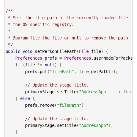
/**

 * Sets the file path of the currently loaded file. Th
 * the OS specific registry.

 * 

 * @param file the file or null to remove the path

 */
public
void
 setPersonFilePath
(
File
 file
)
{
Preferences
 prefs 
=
Preferences
.
userNodeForPackag
if
(
file 
!=
null
)
{
        prefs
.
put
(
"filePath"
,
 file
.
getPath
());
// Update the stage title.
        primaryStage
.
setTitle
(
"AddressApp - "
+
 file
.
}
else
{
        prefs
.
remove
(
"filePath"
);
// Update the stage title.
        primaryStage
.
setTitle
(
"AddressApp"
);
}