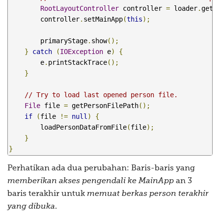
RootLayoutController
 controller 
=
 loader
.
getC
}
        controller
.
setMainApp
(
this
);
}
        primaryStage
.
show
();
/**

}
catch
(
IOException
 e
)
{
     * Opens an about dialog.

        e
.
printStackTrace
();
     */
}
@FXML
private
void
 handleAbout
()
{
// Try to load last opened person file.
Alert
 alert 
=
new
Alert
(
AlertType
.
INF
File
 file 
=
 getPersonFilePath
();
	        alert
.
setTitle
(
"AddressApp"
);
if
(
file 
!=
null
)
{
	        alert
.
setHeaderText
(
"About"
);
        loadPersonDataFromFile
(
file
);
	        alert
.
setContentText
(
"Author: Marco J
}
	        alert
.
showAndWait
();
}
}
Perhatikan ada dua perubahan: Baris-baris yang
/**

memberikan akses pengendali ke MainApp
an 3
     * Closes the application.

     */
baris terakhir untuk
memuat berkas person terakhir
@FXML
yang dibuka
.
private
void
 handleExit
()
{