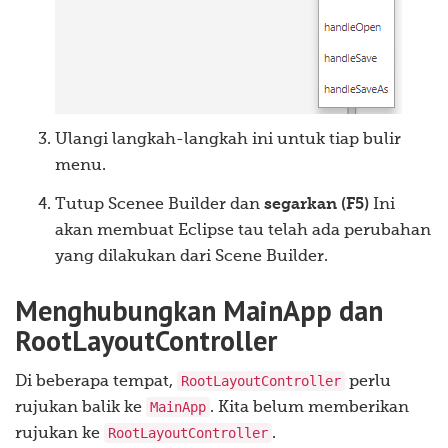
if
(
file 
!=
null
)
{
            mainApp
.
loadPersonDataFromFile
(
file
);
}
}
Ulangi langkah-langkah ini untuk tiap bulir
/**

     * Saves the file to the person file that is curre
menu.
     * open file, the "save as" dialog is shown.

Tutup Scenee Builder dan
segarkan (F5)
Ini
     */
akan membuat Eclipse tau telah ada perubahan
@FXML
private
void
 handleSave
()
{
yang dilakukan dari Scene Builder.
File
 personFile 
=
 mainApp
.
getPersonFilePath
()
if
(
personFile 
!=
null
)
{
Menghubungkan MainApp dan
            mainApp
.
savePersonDataToFile
(
personFile
);
RootLayoutController
}
else
{
            handleSaveAs
();
RootLayoutController
Di beberapa tempat,
perlu
}
MainApp
rujukan balik ke
}
. Kita belum memberikan
RootLayoutController
rujukan ke
.