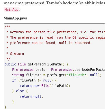
menerima preferensi. Tambah kode ini ke akhir kelas
MainApp
:
MainApp.java
/**

 * Returns the person file preference, i.e. the file t
 * The preference is read from the OS specific registr
 * preference can be found, null is returned.

 * 

 * @return

 */
public
File
 getPersonFilePath
()
{
Preferences
 prefs 
=
Preferences
.
userNodeForPackag
String
 filePath 
=
 prefs
.
get
(
"filePath"
,
null
);
if
(
filePath 
!=
null
)
{
return
new
File
(
filePath
);
}
else
{
return
null
;
}
}