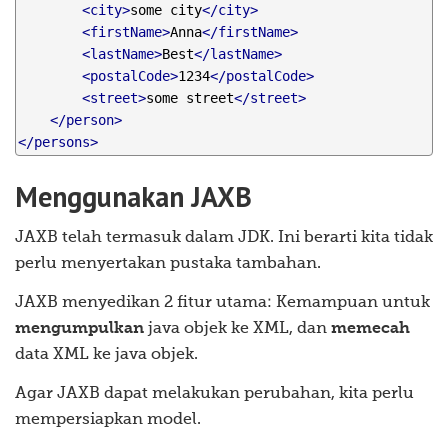
<city>
some city
</city>
<firstName>
Anna
</firstName>
<lastName>
Best
</lastName>
<postalCode>
1234
</postalCode>
<street>
some street
</street>
</person>
</persons>
Menggunakan JAXB
JAXB telah termasuk dalam JDK. Ini berarti kita tidak
perlu menyertakan pustaka tambahan.
JAXB menyedikan 2 fitur utama: Kemampuan untuk
mengumpulkan
java objek ke XML, dan
memecah
data XML ke java objek.
Agar JAXB dapat melakukan perubahan, kita perlu
mempersiapkan model.