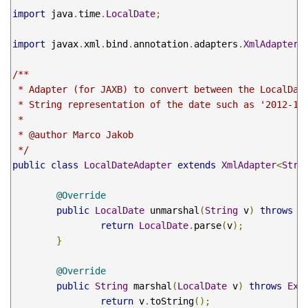
import
 java
.
time
.
LocalDate
;
import
 javax
.
xml
.
bind
.
annotation
.
adapters
.
XmlAdapter
;
/**

 * Adapter (for JAXB) to convert between the LocalDate
 * String representation of the date such as '2012-12-
 * 

 * @author Marco Jakob

 */
public
class
LocalDateAdapter
extends
XmlAdapter
<
Stri
@Override
public
LocalDate
 unmarshal
(
String
 v
)
throws
E
return
LocalDate
.
parse
(
v
);
}
@Override
public
String
 marshal
(
LocalDate
 v
)
throws
Exc
return
 v
.
toString
();