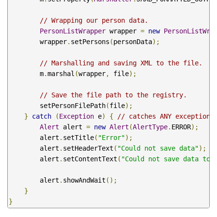
// Wrapping our person data.
PersonListWrapper
 wrapper 
=
new
PersonListWra
        wrapper
.
setPersons
(
personData
);
// Marshalling and saving XML to the file.
        m
.
marshal
(
wrapper
,
 file
);
// Save the file path to the registry.
        setPersonFilePath
(
file
);
}
catch
(
Exception
 e
)
{
// catches ANY exception
Alert
 alert 
=
new
Alert
(
AlertType
.
ERROR
);
        alert
.
setTitle
(
"Error"
);
        alert
.
setHeaderText
(
"Could not save data"
);
        alert
.
setContentText
(
"Could not save data to 
        alert
.
showAndWait
();
}
}