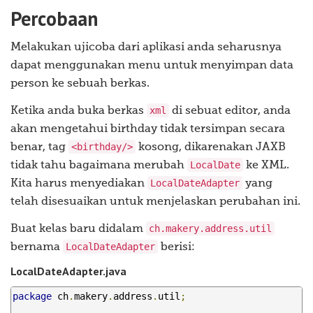
System
.
exit
(
0
);
Percobaan
}
}
Melakukan ujicoba dari aplikasi anda seharusnya
dapat menggunakan menu untuk menyimpan data
person ke sebuah berkas.
xml
Ketika anda buka berkas
di sebuat editor, anda
akan mengetahui birthday tidak tersimpan secara
<birthday/>
benar, tag
kosong, dikarenakan JAXB
LocalDate
tidak tahu bagaimana merubah
ke XML.
LocalDateAdapter
Kita harus menyediakan
yang
telah disesuaikan untuk menjelaskan perubahan ini.
ch.makery.address.util
Buat kelas baru didalam
LocalDateAdapter
bernama
berisi:
LocalDateAdapter.java
package
 ch
.
makery
.
address
.
util
;