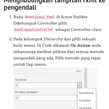
pengendali
@FXML
private
void
 handleNew
()
{
        mainApp
.
getPersonData
().
clear
();
RootLayout.fxml
Buka
di Scene Builder.
        mainApp
.
setPersonFilePath
(
null
);
Dikelompok
Controller
pilih
}
RootLayoutController
sebagai Controller class.
/**

Pada kelompok
Hierarchy
dan pilih sebuah
     * Opens a FileChooser to let the user select an a
bulir menu. Di
Code
dibawah
On Action
anda
     */
seharusnya melihat pilihan dari semua metode
@FXML
private
pengendali yang ada. Pilih metode yang tepat
void
 handleOpen
()
{
FileChooser
 fileChooser 
=
new
FileChooser
();
untuk tiap menu.
// Set extension filter
FileChooser
.
ExtensionFilter
 extFilter 
=
new
F
"XML files (*.xml)"
,
"*.xml"
);
        fileChooser
.
getExtensionFilters
().
add
(
extFilt
// Show save file dialog
File
 file 
=
 fileChooser
.
showOpenDialog
(
mainAp