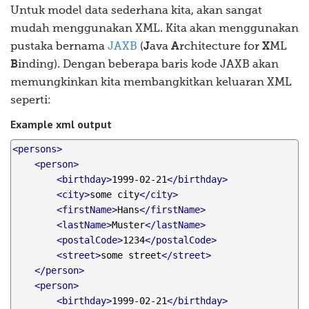
Untuk model data sederhana kita, akan sangat
mudah menggunakan XML. Kita akan menggunakan
pustaka bernama
JAXB
(
J
ava
A
rchitecture for
X
ML
B
inding). Dengan beberapa baris kode JAXB akan
memungkinkan kita membangkitkan keluaran XML
seperti:
Example xml output
<persons>
<person>
<birthday>
1999-02-21
</birthday>
<city>
some city
</city>
<firstName>
Hans
</firstName>
<lastName>
Muster
</lastName>
<postalCode>
1234
</postalCode>
<street>
some street
</street>
</person>
<person>
<birthday>
1999-02-21
</birthday>