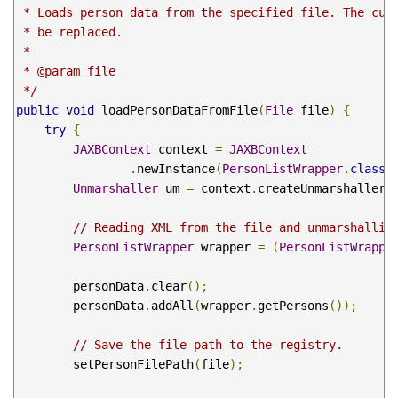
 * Loads person data from the specified file. The curr
 * be replaced.

 * 

 * @param file

 */
public
void
 loadPersonDataFromFile
(
File
 file
)
{
try
{
JAXBContext
 context 
=
JAXBContext
.
newInstance
(
PersonListWrapper
.
class
)
Unmarshaller
 um 
=
 context
.
createUnmarshaller
(
// Reading XML from the file and unmarshallin
PersonListWrapper
 wrapper 
=
(
PersonListWrappe
        personData
.
clear
();
        personData
.
addAll
(
wrapper
.
getPersons
());
// Save the file path to the registry.
        setPersonFilePath
(
file
);