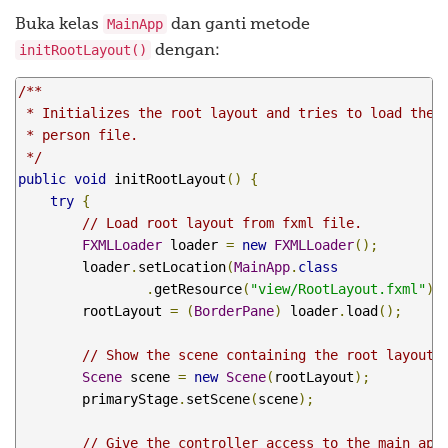
/**

MainApp
Buka kelas
dan ganti metode
     * Opens a FileChooser to let the user select a fi
     */
initRootLayout()
dengan:
@FXML
/**

private
void
 handleSaveAs
()
{
 * Initializes the root layout and tries to load the l
FileChooser
 fileChooser 
=
new
FileCho
 * person file.

 */
// Set extension filter
public
void
 initRootLayout
()
{
FileChooser
.
ExtensionFilter
 extFilter
try
{
"XML files (*.xml)"
,
// Load root layout from fxml file.
		fileChooser
.
getExtensionFilters
().
add
FXMLLoader
 loader 
=
new
FXMLLoader
();
        loader
.
setLocation
(
MainApp
.
class
// Show save file dialog
.
getResource
(
"view/RootLayout.fxml"
))
File
 file 
=
 fileChooser
.
showSaveDialo
        rootLayout 
=
(
BorderPane
)
 loader
.
load
();
if
(
file 
!=
null
)
{
// Show the scene containing the root layout.
// Make sure it has the corre
Scene
 scene 
=
new
Scene
(
rootLayout
);
if
(!
file
.
getPath
().
endsWith
(
        primaryStage
.
setScene
(
scene
);
				file 
=
new
File
(
file
.
}
// Give the controller access to the main app
			mainApp
.
savePersonDataToFile
(