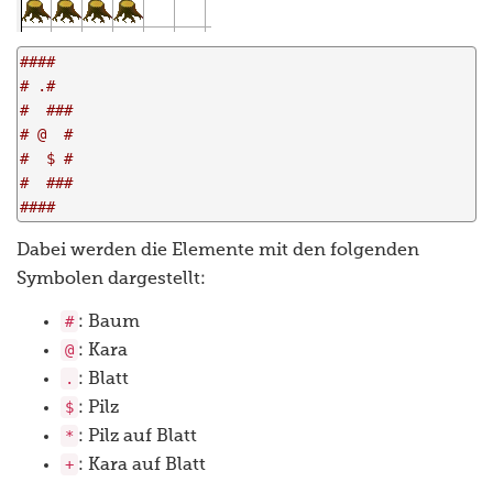
####
# .#
#  ###
# @  #
#  $ #
#  ###
####
Dabei werden die Elemente mit den folgenden
Symbolen dargestellt:
#
: Baum
@
: Kara
.
: Blatt
$
: Pilz
*
: Pilz auf Blatt
+
: Kara auf Blatt